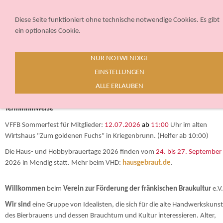
Sie betrachten gegenwärtig eine Version der Website, die für mobile
Geräte optimiert wurde.
Diese Seite funktioniert ohne technische notwendige Cookies. Es gibt
ein optionales Cookie.
Zur Desktop-Version
NUR NOTWENDIGE
Hinweis nicht mehr anzeigen
EINSTELLUNGEN
Navigation einblenden
ALLE ERLAUBEN
Terminhinweise
VFFB Sommerfest für Mitglieder:
12.07.2026
ab
11:00
Uhr im alten
Wirtshaus "Zum goldenen Fuchs" in Kriegenbrunn. (Helfer ab 10:00)
Die Haus- und Hobbybrauertage 2026 finden vom
24. bis 27. September
2026 in Mendig statt. Mehr beim VHD:
hausgebraut.de
.
Willkommen
beim
Verein zur Förderung der fränkischen Braukultur
e.V.
Wir sind
eine Gruppe von Idealisten, die sich für die alte Handwerkskunst
des Bierbrauens und dessen Brauchtum und Kultur interessieren. Alter,