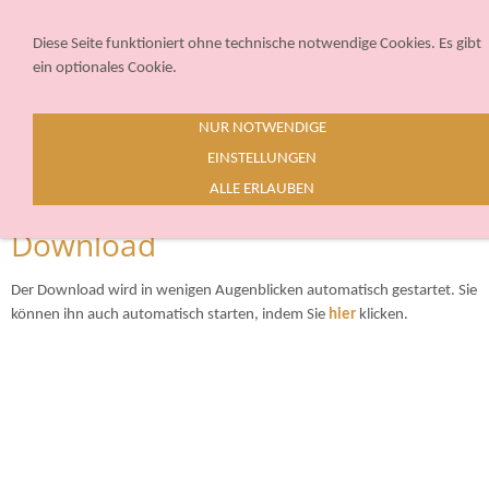
Sie betrachten gegenwärtig eine Version der Website, die für mobile
Geräte optimiert wurde.
Diese Seite funktioniert ohne technische notwendige Cookies. Es gibt
ein optionales Cookie.
Zur Desktop-Version
NUR NOTWENDIGE
Hinweis nicht mehr anzeigen
EINSTELLUNGEN
Navigation einblenden
ALLE ERLAUBEN
Download
Der Download wird in wenigen Augenblicken automatisch gestartet. Sie
können ihn auch automatisch starten, indem Sie
hier
klicken.